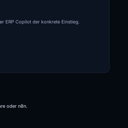
ser
ERP Copilot
der konkrete Einstieg.
are oder n8n.